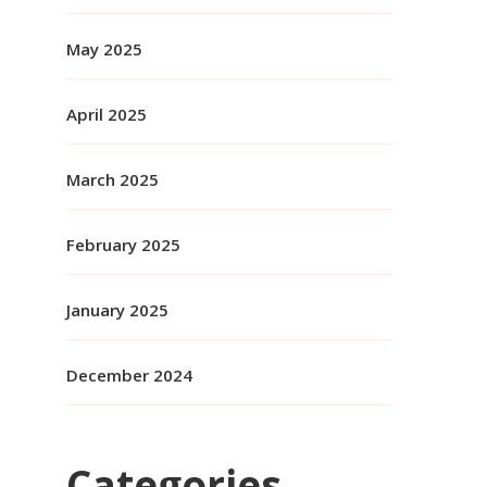
May 2025
April 2025
March 2025
February 2025
January 2025
December 2024
Categories