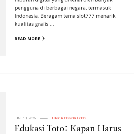
pengguna di berbagai negara, termasuk
Indonesia. Beragam tema slot777 menarik,
kualitas grafis …
READ MORE
JUNE 13, 2026
UNCATEGORIZED
Edukasi Toto: Kapan Harus