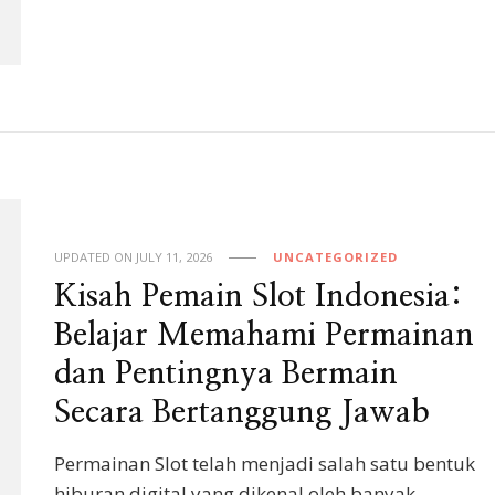
UPDATED ON
JULY 11, 2026
UNCATEGORIZED
Kisah Pemain Slot Indonesia:
Belajar Memahami Permainan
dan Pentingnya Bermain
Secara Bertanggung Jawab
Permainan Slot telah menjadi salah satu bentuk
hiburan digital yang dikenal oleh banyak