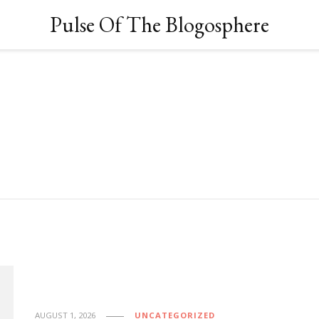
Pulse Of The Blogosphere
AUGUST 1, 2026
UNCATEGORIZED