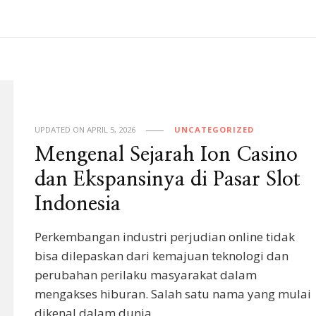
UPDATED ON
APRIL 5, 2026
UNCATEGORIZED
Mengenal Sejarah Ion Casino
dan Ekspansinya di Pasar Slot
Indonesia
Perkembangan industri perjudian online tidak
bisa dilepaskan dari kemajuan teknologi dan
perubahan perilaku masyarakat dalam
mengakses hiburan. Salah satu nama yang mulai
dikenal dalam dunia …