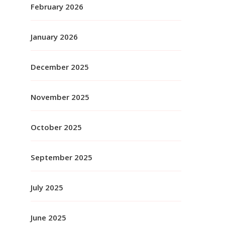
February 2026
January 2026
December 2025
November 2025
October 2025
September 2025
July 2025
June 2025