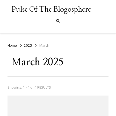
Pulse Of The Blogosphere
Home
2025
March
March 2025
Showing: 1 - 4 of 4 RESULTS