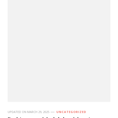
UPDATED ON
MARCH 29, 2025
UNCATEGORIZED