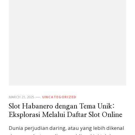
MARCH 21, 2025
UNCATEGORIZED
Slot Habanero dengan Tema Unik:
Eksplorasi Melalui Daftar Slot Online
Dunia perjudian daring, atau yang lebih dikenal