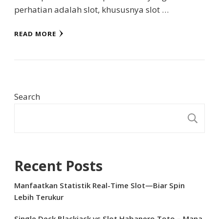
perhatian adalah slot, khususnya slot …
READ MORE
Search
S
Recent Posts
Manfaatkan Statistik Real-Time Slot—Biar Spin
Lebih Terukur
Single Deck Blackjack vs Slot Habanero Toto – Mana