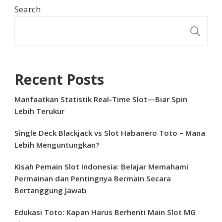
Search
S
Recent Posts
Manfaatkan Statistik Real-Time Slot—Biar Spin
Lebih Terukur
Single Deck Blackjack vs Slot Habanero Toto – Mana
Lebih Menguntungkan?
Kisah Pemain Slot Indonesia: Belajar Memahami
Permainan dan Pentingnya Bermain Secara
Bertanggung Jawab
Edukasi Toto: Kapan Harus Berhenti Main Slot MG