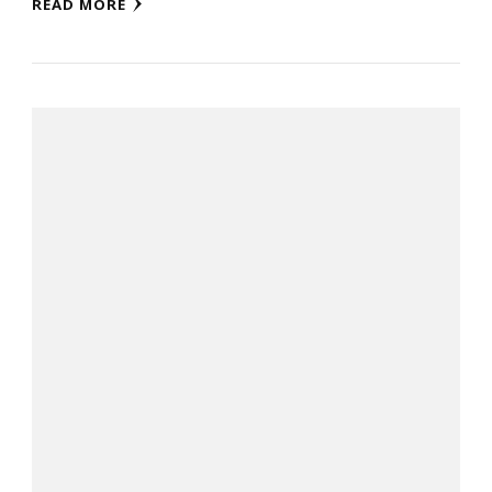
READ MORE