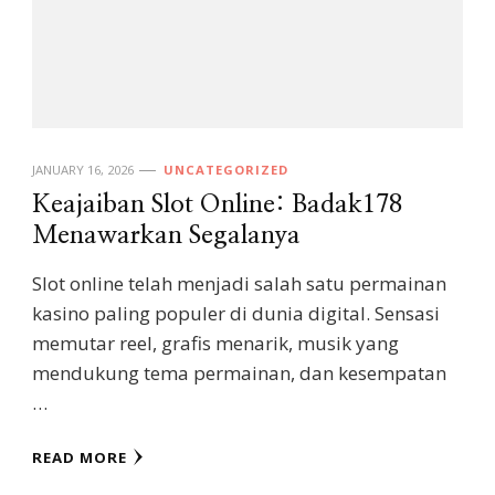
JANUARY 16, 2026
UNCATEGORIZED
Keajaiban Slot Online: Badak178
Menawarkan Segalanya
Slot online telah menjadi salah satu permainan
kasino paling populer di dunia digital. Sensasi
memutar reel, grafis menarik, musik yang
mendukung tema permainan, dan kesempatan
…
READ MORE