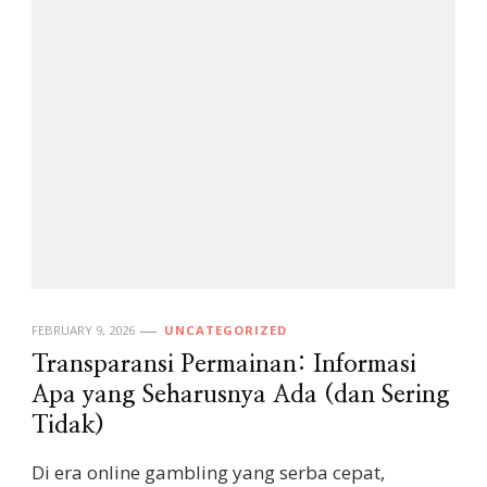
FEBRUARY 9, 2026
UNCATEGORIZED
Transparansi Permainan: Informasi
Apa yang Seharusnya Ada (dan Sering
Tidak)
Di era online gambling yang serba cepat,