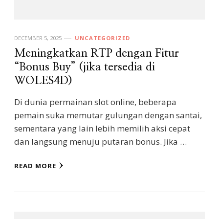
DECEMBER 5, 2025
UNCATEGORIZED
Meningkatkan RTP dengan Fitur
“Bonus Buy” (jika tersedia di
WOLES4D)
Di dunia permainan slot online, beberapa
pemain suka memutar gulungan dengan santai,
sementara yang lain lebih memilih aksi cepat
dan langsung menuju putaran bonus. Jika …
READ MORE