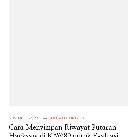
NOVEMBER 27, 2025
UNCATEGORIZED
Cara Menyimpan Riwayat Putaran
Hacksaw di KAW89 untuk Evaluasi