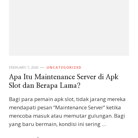
FEBRUARY 7, 2026
UNCATEGORIZED
Apa Itu Maintenance Server di Apk
Slot dan Berapa Lama?
Bagi para pemain apk slot, tidak jarang mereka
mendapati pesan “Maintenance Server” ketika
mencoba masuk atau memutar gulungan. Bagi
yang baru bermain, kondisi ini sering …