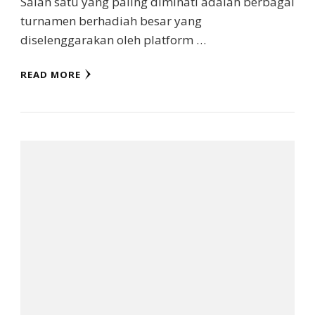
Salah satu yang paling diminati adalah berbagai
turnamen berhadiah besar yang
diselenggarakan oleh platform …
READ MORE