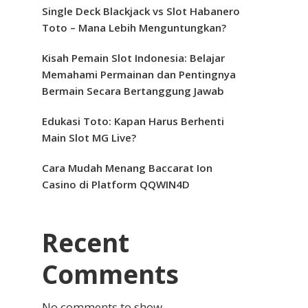
Single Deck Blackjack vs Slot Habanero
Toto – Mana Lebih Menguntungkan?
Kisah Pemain Slot Indonesia: Belajar
Memahami Permainan dan Pentingnya
Bermain Secara Bertanggung Jawab
Edukasi Toto: Kapan Harus Berhenti
Main Slot MG Live?
Cara Mudah Menang Baccarat Ion
Casino di Platform QQWIN4D
Recent
Comments
No comments to show.