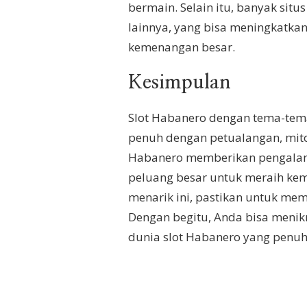
bermain. Selain itu, banyak si
lainnya, yang bisa meningkatka
kemenangan besar.
Kesimpulan
Slot Habanero dengan tema-tem
penuh dengan petualangan, mitol
Habanero memberikan pengalam
peluang besar untuk meraih ke
menarik ini, pastikan untuk memi
Dengan begitu, Anda bisa menik
dunia slot Habanero yang penuh