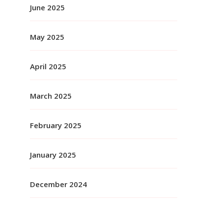
June 2025
May 2025
April 2025
March 2025
February 2025
January 2025
December 2024