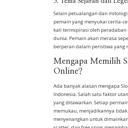
5. Tema Sejarah dan Leg
Selain petualangan dan mitologi
pemain yang menyukai cerita-cer
kali terinspirasi oleh peradaba
dunia. Pemain akan merasa seper
berperan dalam peristiwa yang
Mengapa Memilih Sl
Online?
Ada banyak alasan mengapa Slo
Indonesia. Salah satu faktor ut
yang ditawarkan. Setiap permai
memukau, menjadikannya tidak 
menyenangkan untuk dimainkan. Sel
scatter, dan free spins menamba