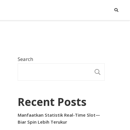
Search
SEARCH
Recent Posts
Manfaatkan Statistik Real-Time Slot—
Biar Spin Lebih Terukur