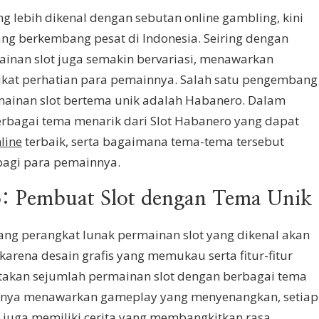
ng lebih dikenal dengan sebutan online gambling, kini
ang berkembang pesat di Indonesia. Seiring dengan
inan slot juga semakin bervariasi, menawarkan
kat perhatian para pemainnya. Salah satu pengembang
mainan slot bertema unik adalah Habanero. Dalam
 berbagai tema menarik dari Slot Habanero yang dapat
nline
terbaik, serta bagaimana tema-tema tersebut
agi para pemainnya.
: Pembuat Slot dengan Tema Unik
 perangkat lunak permainan slot yang dikenal akan
 karena desain grafis yang memukau serta fitur-fitur
takan sejumlah permainan slot dengan berbagai tema
hanya menawarkan gameplay yang menyenangkan, setiap
juga memiliki cerita yang membangkitkan rasa