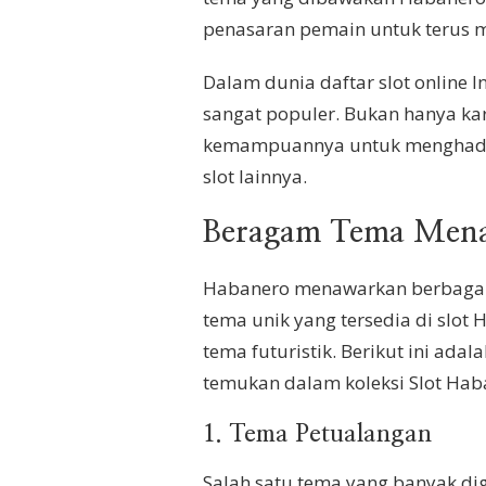
penasaran pemain untuk terus 
Dalam dunia daftar slot online 
sangat populer. Bukan hanya ka
kemampuannya untuk menghadir
slot lainnya.
Beragam Tema Menar
Habanero menawarkan berbagai
tema unik yang tersedia di slot 
tema futuristik. Berikut ini ad
temukan dalam koleksi Slot Haban
1. Tema Petualangan
Salah satu tema yang banyak di