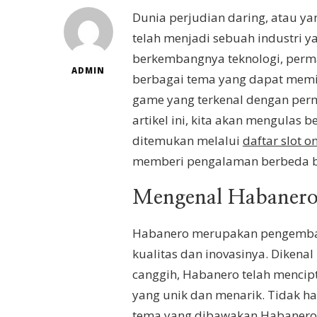
Dunia perjudian daring, atau ya
telah menjadi sebuah industri y
berkembangnya teknologi, perma
ADMIN
berbagai tema yang dapat memi
game yang terkenal dengan per
artikel ini, kita akan mengulas
ditemukan melalui
daftar slot o
memberi pengalaman berbeda b
Mengenal Habanero
Habanero merupakan pengembang
kualitas dan inovasinya. Dikenal
canggih, Habanero telah mencip
yang unik dan menarik. Tidak 
tema yang dibawakan Habanero 