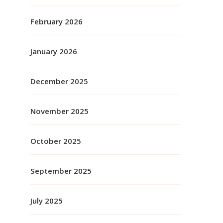
February 2026
January 2026
December 2025
November 2025
October 2025
September 2025
July 2025