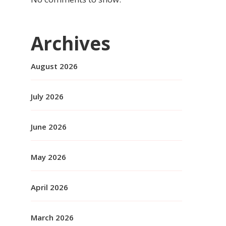
Archives
August 2026
July 2026
June 2026
May 2026
April 2026
March 2026