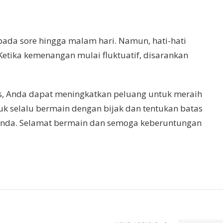
pada sore hingga malam hari.
Namun, hati-hati
Ketika kemenangan mulai fluktuatif, disarankan
as, Anda dapat meningkatkan peluang untuk meraih
uk selalu bermain dengan bijak dan tentukan batas
Anda.
Selamat bermain dan semoga keberuntungan