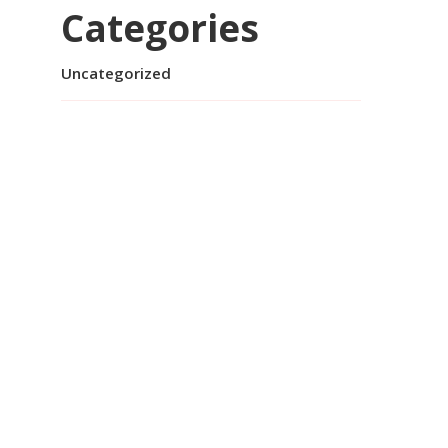
Categories
Uncategorized