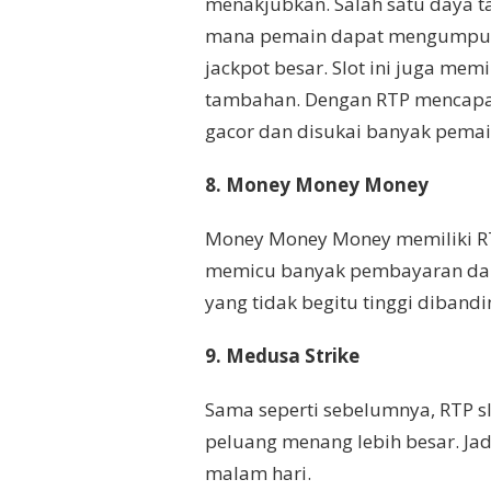
menakjubkan.
Salah satu daya t
mana pemain dapat mengumpul
jackpot besar.
Slot ini juga mem
tambahan.
Dengan RTP mencapai 
gacor dan disukai banyak pemai
8. Money Money Money
Money Money Money memiliki RTP
memicu banyak pembayaran dari 
yang tidak begitu tinggi dibandi
9. Medusa Strike
Sama seperti sebelumnya, RTP slot
peluang menang lebih besar.
Jad
malam hari.