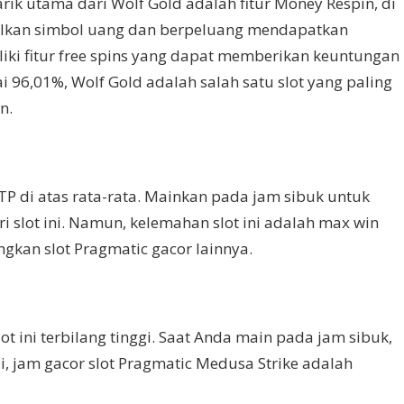
arik utama dari Wolf Gold adalah fitur Money Respin, di
kan simbol uang dan berpeluang mendapatkan
iliki fitur free spins yang dapat memberikan keuntungan
96,01%, Wolf Gold adalah salah satu slot yang paling
n.
 di atas rata-rata.
Mainkan pada jam sibuk untuk
slot ini.
Namun, kelemahan slot ini adalah max win
ngkan slot Pragmatic gacor lainnya.
 ini terbilang tinggi.
Saat Anda main pada jam sibuk,
i, jam gacor slot Pragmatic Medusa Strike adalah