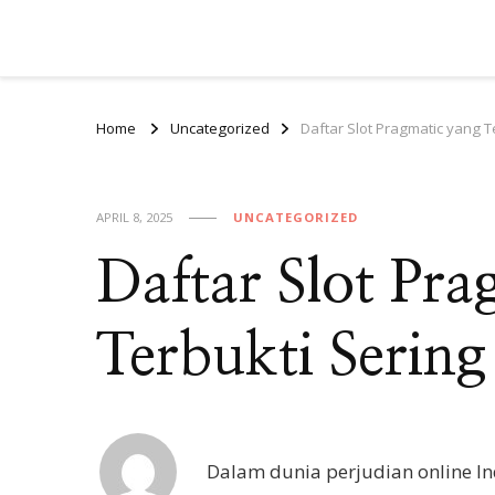
Home
Uncategorized
Daftar Slot Pragmatic yang T
APRIL 8, 2025
UNCATEGORIZED
Daftar Slot Pra
Terbukti Sering
Dalam dunia perjudian online Ind