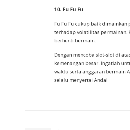
10. Fu Fu Fu
Fu Fu Fu cukup baik dimainkan 
terhadap volatilitas permainan.
berhenti bermain.
Dengan mencoba slot-slot di at
kemenangan besar.
Ingatlah unt
waktu serta anggaran bermain 
selalu menyertai Anda!