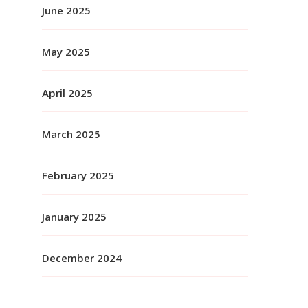
June 2025
May 2025
April 2025
March 2025
February 2025
January 2025
December 2024