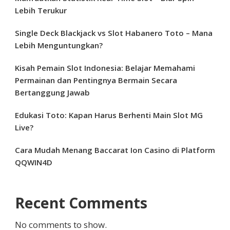
Lebih Terukur
Single Deck Blackjack vs Slot Habanero Toto – Mana
Lebih Menguntungkan?
Kisah Pemain Slot Indonesia: Belajar Memahami
Permainan dan Pentingnya Bermain Secara
Bertanggung Jawab
Edukasi Toto: Kapan Harus Berhenti Main Slot MG
Live?
Cara Mudah Menang Baccarat Ion Casino di Platform
QQWIN4D
Recent Comments
No comments to show.