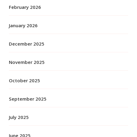
February 2026
January 2026
December 2025
November 2025
October 2025
September 2025
July 2025
June 2025