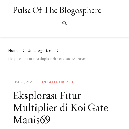
Pulse Of The Blogosphere
Home
Uncategorized
Eksplorasi Fitur Multiplier di Koi Gate Manis69
JUNE 29, 2025
UNCATEGORIZED
Eksplorasi Fitur
Multiplier di Koi Gate
Manis69