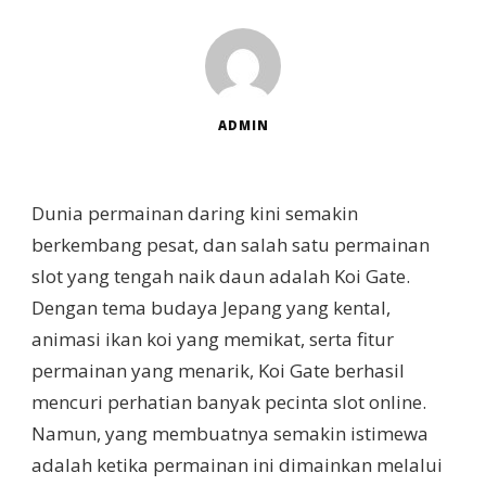
ADMIN
Dunia permainan daring kini semakin
berkembang pesat, dan salah satu permainan
slot yang tengah naik daun adalah Koi Gate.
Dengan tema budaya Jepang yang kental,
animasi ikan koi yang memikat, serta fitur
permainan yang menarik, Koi Gate berhasil
mencuri perhatian banyak pecinta slot online.
Namun, yang membuatnya semakin istimewa
adalah ketika permainan ini dimainkan melalui