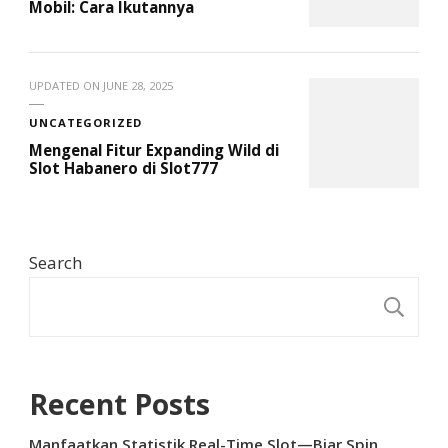
Mobil: Cara Ikutannya
UPDATED ON
JUNE 28, 2025
UNCATEGORIZED
Mengenal Fitur Expanding Wild di
Slot Habanero di Slot777
Search
S
Recent Posts
Manfaatkan Statistik Real-Time Slot—Biar Spin