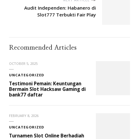
Audit Independen: Habanero di
Slot777 Terbukti Fair Play
Recommended Articles
OCTOBER 5, 2025
UNCATEGORIZED
Testimoni Pemain: Keuntungan
Bermain Slot Hacksaw Gaming di
bank77 daftar
FEBRUARY 8, 2026
UNCATEGORIZED
Turnamen Slot Online Berhadiah