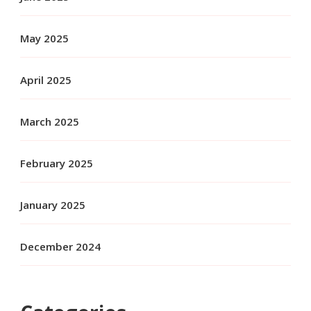
May 2025
April 2025
March 2025
February 2025
January 2025
December 2024