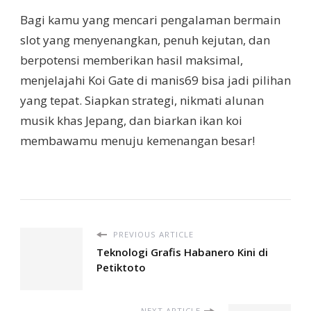
Bagi kamu yang mencari pengalaman bermain
slot yang menyenangkan, penuh kejutan, dan
berpotensi memberikan hasil maksimal,
menjelajahi Koi Gate di manis69 bisa jadi pilihan
yang tepat. Siapkan strategi, nikmati alunan
musik khas Jepang, dan biarkan ikan koi
membawamu menuju kemenangan besar!
PREVIOUS ARTICLE
Teknologi Grafis Habanero Kini di
Petiktoto
NEXT ARTICLE