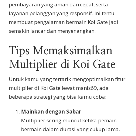
pembayaran yang aman dan cepat, serta
layanan pelanggan yang responsif. Ini tentu
membuat pengalaman bermain Koi Gate jadi
semakin lancar dan menyenangkan.
Tips Memaksimalkan
Multiplier di Koi Gate
Untuk kamu yang tertarik mengoptimalkan fitur
multiplier di Koi Gate lewat manis69, ada
beberapa strategi yang bisa kamu coba:
Mainkan dengan Sabar
Multiplier sering muncul ketika pemain
bermain dalam durasi yang cukup lama.