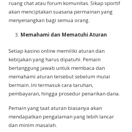
ruang chat atau forum komunitas. Sikap sportif
akan menciptakan suasana permainan yang
menyenangkan bagi semua orang.
Memahami dan Mematuhi Aturan
Setiap kasino online memiliki aturan dan
kebijakan yang harus dipatuhi. Pemain
bertanggung jawab untuk membaca dan
memahami aturan tersebut sebelum mulai
bermain. Ini termasuk cara taruhan,
pembayaran, hingga prosedur penarikan dana.
Pemain yang taat aturan biasanya akan
mendapatkan pengalaman yang lebih lancar
dan minim masalah.