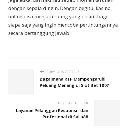
dengan kepala dingin. Dengan begitu, kasino
online bisa menjadi ruang yang positif bagi
siapa saja yang ingin mencoba peruntungannya
secara bertanggung jawab.
PREVIOUS ARTICLE
Bagaimana RTP Mempengaruhi
Peluang Menang di Slot Bet 100?
NEXT ARTICLE
Layanan Pelanggan Responsif dan
Profesional di Salju88