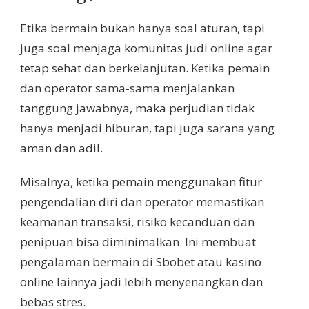
Etika bermain bukan hanya soal aturan, tapi
juga soal menjaga komunitas judi online agar
tetap sehat dan berkelanjutan. Ketika pemain
dan operator sama-sama menjalankan
tanggung jawabnya, maka perjudian tidak
hanya menjadi hiburan, tapi juga sarana yang
aman dan adil.
Misalnya, ketika pemain menggunakan fitur
pengendalian diri dan operator memastikan
keamanan transaksi, risiko kecanduan dan
penipuan bisa diminimalkan. Ini membuat
pengalaman bermain di Sbobet atau kasino
online lainnya jadi lebih menyenangkan dan
bebas stres.