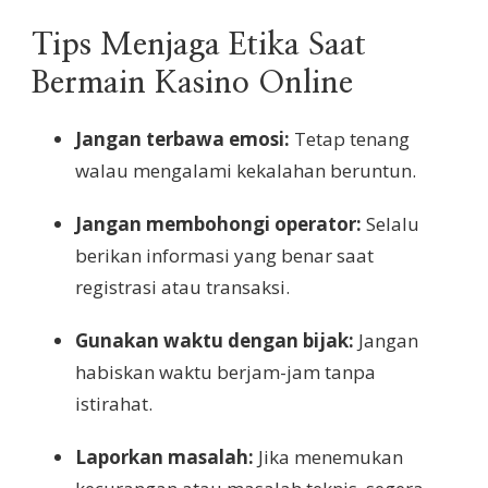
Tips Menjaga Etika Saat
Bermain Kasino Online
Jangan terbawa emosi:
Tetap tenang
walau mengalami kekalahan beruntun.
Jangan membohongi operator:
Selalu
berikan informasi yang benar saat
registrasi atau transaksi.
Gunakan waktu dengan bijak:
Jangan
habiskan waktu berjam-jam tanpa
istirahat.
Laporkan masalah:
Jika menemukan