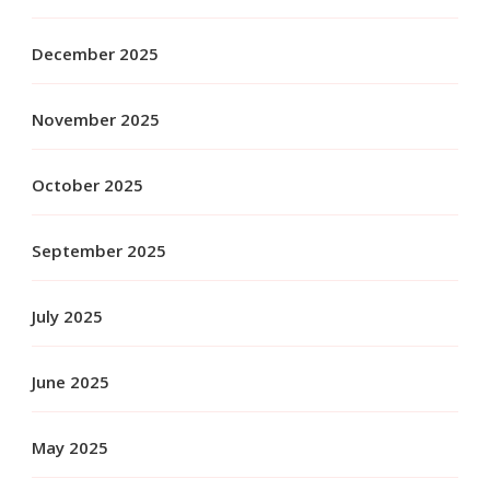
December 2025
November 2025
October 2025
September 2025
July 2025
June 2025
May 2025