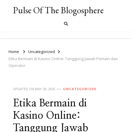
Pulse Of The Blogosphere
Home
Uncategorized
Etika Bermain di Kasino Online: Tanggung Jawab Pemain dan
Operator
UPDATED ON
MAY 30, 2025
UNCATEGORIZED
Etika Bermain di
Kasino Online:
Tanggung Jawab