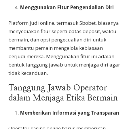
Menggunakan Fitur Pengendalian Diri
Platform judi online, termasuk Sbobet, biasanya
menyediakan fitur seperti batas deposit, waktu
bermain, dan opsi pengecualian diri untuk
membantu pemain mengelola kebiasaan
berjudi mereka. Menggunakan fitur ini adalah
bentuk tanggung jawab untuk menjaga diri agar
tidak kecanduan.
Tanggung Jawab Operator
dalam Menjaga Etika Bermain
Memberikan Informasi yang Transparan
Operator kasino online harus memberikan