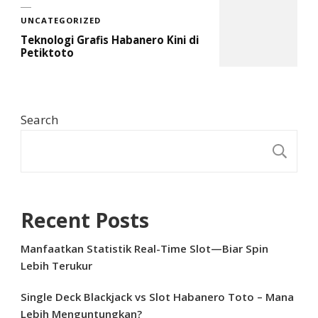
UNCATEGORIZED
Teknologi Grafis Habanero Kini di
Petiktoto
Search
S
Recent Posts
Manfaatkan Statistik Real-Time Slot—Biar Spin
Lebih Terukur
Single Deck Blackjack vs Slot Habanero Toto – Mana
Lebih Menguntungkan?