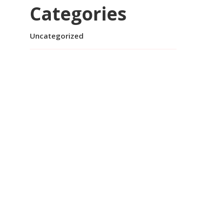
Categories
Uncategorized