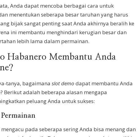
yata, Anda dapat mencoba berbagai cara untuk
an menentukan seberapa besar taruhan yang harus
ang bijak sangat penting saat Anda akhirnya beralih ke
rena ini membantu menghindari kerugian besar dan
rtahan lebih lama dalam permainan.
mo Habanero Membantu Anda
ine?
ya-tanya, bagaimana
slot demo
dapat membantu Anda
e? Berikut adalah beberapa alasan mengapa
ingkatkan peluang Anda untuk sukses:
 Permainan
ot mengacu pada seberapa sering Anda bisa menang dan