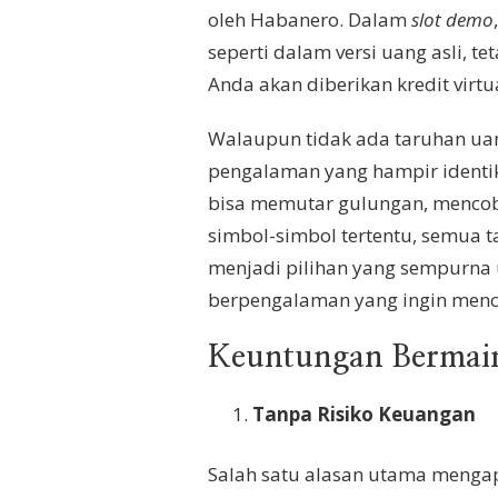
oleh Habanero. Dalam
slot demo
seperti dalam versi uang asli, t
Anda akan diberikan kredit vir
Walaupun tidak ada taruhan ua
pengalaman yang hampir identi
bisa memutar gulungan, mencob
simbol-simbol tertentu, semua t
menjadi pilihan yang sempurna 
berpengalaman yang ingin menc
Keuntungan Bermai
Tanpa Risiko Keuangan
Salah satu alasan utama meng