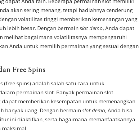
 dapat Anda raih. Beberapa permainan slot memiliki
i Anda akan sering menang, tetapi hadiahnya cenderung
 dengan volatilitas tinggi memberikan kemenangan yang
jauh lebih besar. Dengan bermain
slot demo
, Anda dapat
n melihat bagaimana volatilitasnya mempengaruhi
nkan Anda untuk memilih permainan yang sesuai dengan
an Free Spins
s (free spins) adalah salah satu cara untuk
alam permainan slot. Banyak permainan slot
yang dapat memberikan kesempatan untuk memenangkan
bih banyak uang. Dengan bermain
slot demo
, Anda bisa
tur ini diaktifkan, serta bagaimana memanfaatkannya
 maksimal.