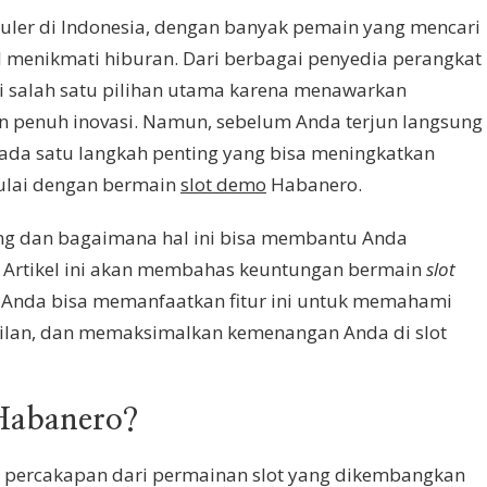
puler di Indonesia, dengan banyak pemain yang mencari
 menikmati hiburan. Dari berbagai penyedia perangkat
 salah satu pilihan utama karena menawarkan
n penuh inovasi. Namun, sebelum Anda terjun langsung
 ada satu langkah penting yang bisa meningkatkan
ulai dengan bermain
slot demo
Habanero.
ng dan bagaimana hal ini bisa membantu Anda
Artikel ini akan membahas keuntungan bermain
slot
nda bisa memanfaatkan fitur ini untuk memahami
lan, dan memaksimalkan kemenangan Anda di slot
Habanero?
 percakapan dari permainan slot yang dikembangkan