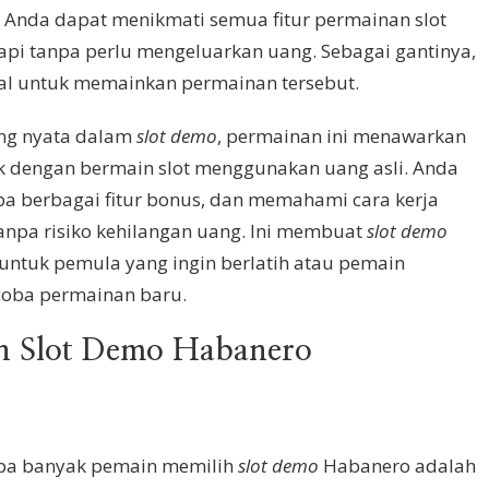
, Anda dapat menikmati semua fitur permainan slot
etapi tanpa perlu mengeluarkan uang. Sebagai gantinya,
tual untuk memainkan permainan tersebut.
ng nyata dalam
slot demo
, permainan ini menawarkan
k dengan bermain slot menggunakan uang asli. Anda
a berbagai fitur bonus, dan memahami cara kerja
anpa risiko kehilangan uang. Ini membuat
slot demo
untuk pemula yang ingin berlatih atau pemain
oba permainan baru.
n Slot Demo Habanero
apa banyak pemain memilih
slot demo
Habanero adalah