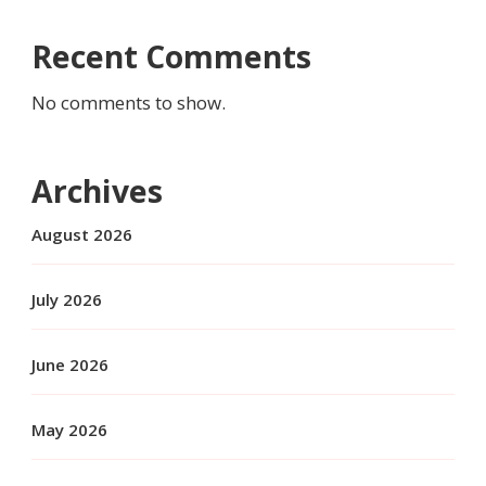
Recent Comments
No comments to show.
Archives
August 2026
July 2026
June 2026
May 2026