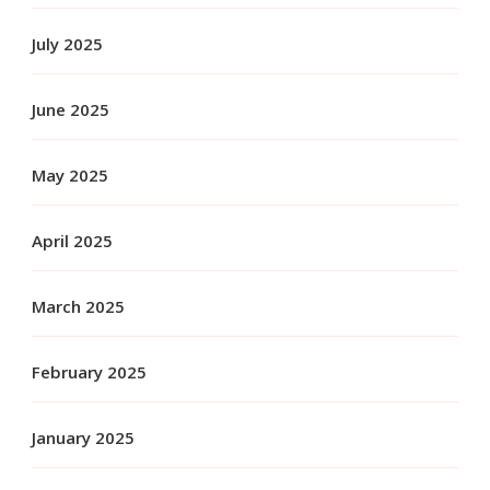
July 2025
June 2025
May 2025
April 2025
March 2025
February 2025
January 2025