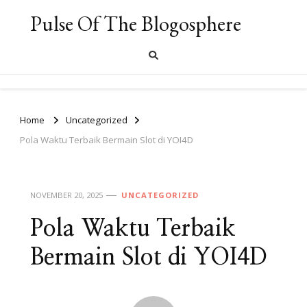
Pulse Of The Blogosphere
Home
Uncategorized
Pola Waktu Terbaik Bermain Slot di YOI4D
NOVEMBER 20, 2025
UNCATEGORIZED
Pola Waktu Terbaik
Bermain Slot di YOI4D