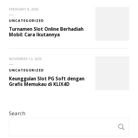
FEBRUARY 8, 2026
UNCATEGORIZED
Turnamen Slot Online Berhadiah
Mobil: Cara Ikutannya
NOVEMBER 12, 2025
UNCATEGORIZED
Keunggulan Slot PG Soft dengan
Grafis Memukau di KLIX4D
Search
S