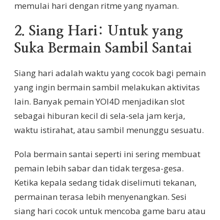
memulai hari dengan ritme yang nyaman.
2. Siang Hari: Untuk yang
Suka Bermain Sambil Santai
Siang hari adalah waktu yang cocok bagi pemain
yang ingin bermain sambil melakukan aktivitas
lain. Banyak pemain YOI4D menjadikan slot
sebagai hiburan kecil di sela-sela jam kerja,
waktu istirahat, atau sambil menunggu sesuatu.
Pola bermain santai seperti ini sering membuat
pemain lebih sabar dan tidak tergesa-gesa.
Ketika kepala sedang tidak diselimuti tekanan,
permainan terasa lebih menyenangkan. Sesi
siang hari cocok untuk mencoba game baru atau