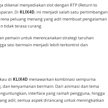
juga dikenal menyediakan slot dengan RTP (Return to
sparan. Di
KLIX4D
, ini menjadi salah satu pertimbangan
arena peluang menang yang adil membuat pengalaman
 tidak terasa curang.
an pemain untuk merencanakan strategi taruhan
gga sesi bermain menjadi lebih terkontrol dan
ukau di
KLIX4D
menawarkan kombinasi sempurna
g, dan kenyamanan bermain. Dari animasi dan tema
menguntungkan, interface yang ramah pengguna, hingga
yang adil, semua aspek dirancang untuk meningkatkan