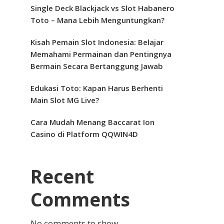
Single Deck Blackjack vs Slot Habanero
Toto – Mana Lebih Menguntungkan?
Kisah Pemain Slot Indonesia: Belajar
Memahami Permainan dan Pentingnya
Bermain Secara Bertanggung Jawab
Edukasi Toto: Kapan Harus Berhenti
Main Slot MG Live?
Cara Mudah Menang Baccarat Ion
Casino di Platform QQWIN4D
Recent
Comments
No comments to show.