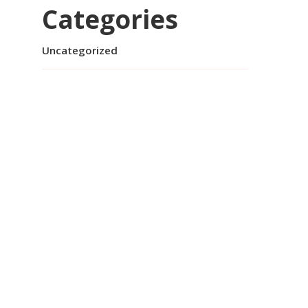
Categories
Uncategorized