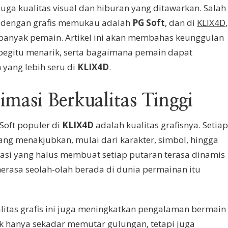
juga kualitas visual dan hiburan yang ditawarkan. Salah
al dengan grafis memukau adalah
PG Soft
, dan di
KLIX4D
,
it banyak pemain. Artikel ini akan membahas keunggulan
 begitu menarik, serta bagaimana pemain dapat
yang lebih seru di
KLIX4D
.
imasi Berkualitas Tinggi
Soft populer di
KLIX4D
adalah kualitas grafisnya. Setiap
ng menakjubkan, mulai dari karakter, simbol, hingga
masi yang halus membuat setiap putaran terasa dinamis
merasa seolah-olah berada di dunia permainan itu
ualitas grafis ini juga meningkatkan pengalaman bermain
ak hanya sekadar memutar gulungan, tetapi juga