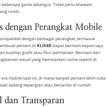
 beberapa game sekaligus. Tidak perlu khawatir
yang rumit.
as dengan Perangkat Mobile
 kompatibel dengan berbagai perangkat, termasuk
 membuat pemain di
KLIX4D
dapat bermain kapan saja
n kualitas grafis atau fitur permainan. Bermain dari
engalaman visual yang memuaskan, sama seperti di
i era mobile saat ini, di mana banyak pemain lebih suka
saat sedang bepergian atau bersantai di rumah.
l dan Transparan