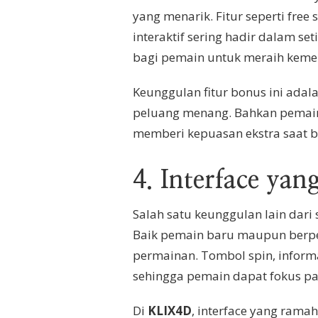
yang menarik. Fitur seperti free
interaktif sering hadir dalam se
bagi pemain untuk meraih keme
Keunggulan fitur bonus ini ada
peluang menang. Bahkan pemain
memberi kepuasan ekstra saat 
4. Interface ya
Salah satu keunggulan lain dari
Baik pemain baru maupun berp
permainan. Tombol spin, informa
sehingga pemain dapat fokus pa
Di
KLIX4D
, interface yang rama