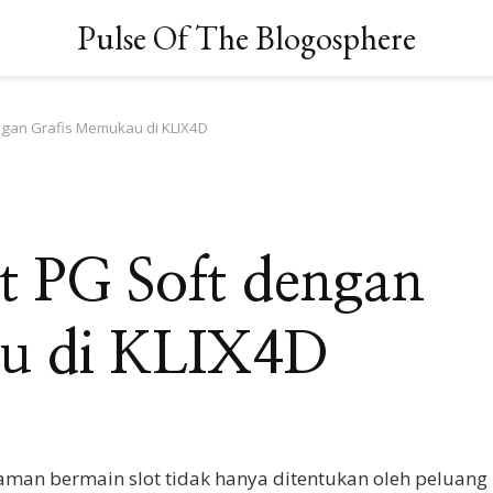
Pulse Of The Blogosphere
ngan Grafis Memukau di KLIX4D
t PG Soft dengan
u di KLIX4D
aman bermain slot tidak hanya ditentukan oleh peluang