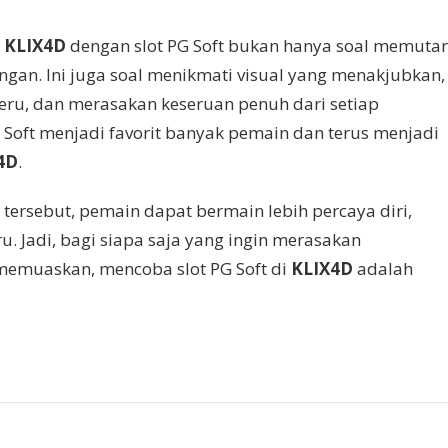
i
KLIX4D
dengan slot PG Soft bukan hanya soal memutar
an. Ini juga soal menikmati visual yang menakjubkan,
 seru, dan merasakan keseruan penuh dari setiap
G Soft menjadi favorit banyak pemain dan terus menjadi
4D
.
ersebut, pemain dapat bermain lebih percaya diri,
ru. Jadi, bagi siapa saja yang ingin merasakan
memuaskan, mencoba slot PG Soft di
KLIX4D
adalah