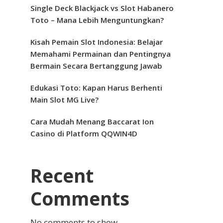
Single Deck Blackjack vs Slot Habanero
Toto – Mana Lebih Menguntungkan?
Kisah Pemain Slot Indonesia: Belajar
Memahami Permainan dan Pentingnya
Bermain Secara Bertanggung Jawab
Edukasi Toto: Kapan Harus Berhenti
Main Slot MG Live?
Cara Mudah Menang Baccarat Ion
Casino di Platform QQWIN4D
Recent
Comments
No comments to show.