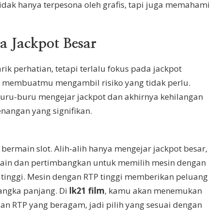
 tidak hanya terpesona oleh grafis, tapi juga memahami
a Jackpot Besar
rik perhatian, tetapi terlalu fokus pada jackpot
sa membuatmu mengambil risiko yang tidak perlu.
buru-buru mengejar jackpot dan akhirnya kehilangan
angan yang signifikan.
 bermain slot. Alih-alih hanya mengejar jackpot besar,
ain dan pertimbangkan untuk memilih mesin dengan
ih tinggi. Mesin dengan RTP tinggi memberikan peluang
angka panjang. Di
lk21 film
, kamu akan menemukan
gan RTP yang beragam, jadi pilih yang sesuai dengan