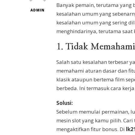
Banyak pemain, terutama yang ba
ADMIN
kesalahan umum yang sebenarnya
kesalahan umum yang sering dil
menghindarinya, terutama saat 
1.
Tidak Memahami 
Salah satu kesalahan terbesar 
memahami aturan dasar dan fitur-
klasik ataupun bertema film sep
berbeda. Ini termasuk cara kerja 
Solusi:
Sebelum memulai permainan, lu
mesin slot yang kamu pilih. Cari
mengaktifkan fitur bonus. Di
lk2