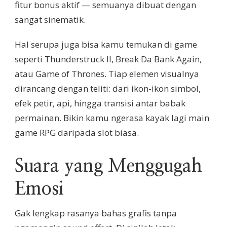
fitur bonus aktif — semuanya dibuat dengan
sangat sinematik.
Hal serupa juga bisa kamu temukan di game
seperti Thunderstruck II, Break Da Bank Again,
atau Game of Thrones. Tiap elemen visualnya
dirancang dengan teliti: dari ikon-ikon simbol,
efek petir, api, hingga transisi antar babak
permainan. Bikin kamu ngerasa kayak lagi main
game RPG daripada slot biasa.
Suara yang Menggugah
Emosi
Gak lengkap rasanya bahas grafis tanpa