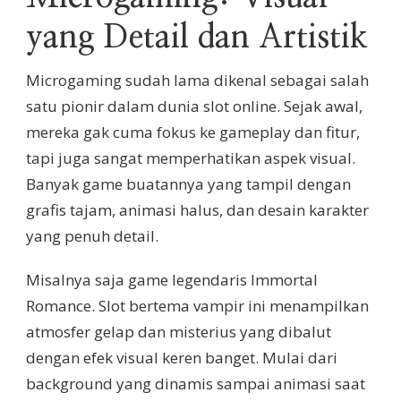
yang Detail dan Artistik
Microgaming sudah lama dikenal sebagai salah
satu pionir dalam dunia slot online. Sejak awal,
mereka gak cuma fokus ke gameplay dan fitur,
tapi juga sangat memperhatikan aspek visual.
Banyak game buatannya yang tampil dengan
grafis tajam, animasi halus, dan desain karakter
yang penuh detail.
Misalnya saja game legendaris Immortal
Romance. Slot bertema vampir ini menampilkan
atmosfer gelap dan misterius yang dibalut
dengan efek visual keren banget. Mulai dari
background yang dinamis sampai animasi saat