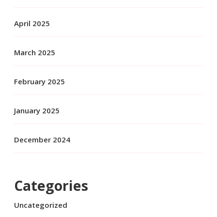
April 2025
March 2025
February 2025
January 2025
December 2024
Categories
Uncategorized