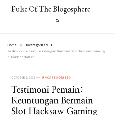
Pulse Of The Blogosphere
Home
Uncategorized
Testimoni Pemain: Keuntungan Bermain Slot Hacksaw Gaming
di bank77 daftar
OCTOBER 5, 2025
UNCATEGORIZED
Testimoni Pemain:
Keuntungan Bermain
Slot Hacksaw Gaming