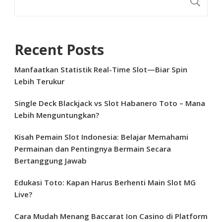
S
Recent Posts
Manfaatkan Statistik Real-Time Slot—Biar Spin
Lebih Terukur
Single Deck Blackjack vs Slot Habanero Toto – Mana
Lebih Menguntungkan?
Kisah Pemain Slot Indonesia: Belajar Memahami
Permainan dan Pentingnya Bermain Secara
Bertanggung Jawab
Edukasi Toto: Kapan Harus Berhenti Main Slot MG
Live?
Cara Mudah Menang Baccarat Ion Casino di Platform