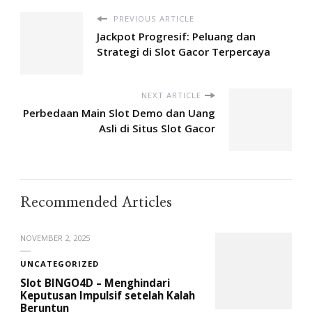
PREVIOUS ARTICLE
Jackpot Progresif: Peluang dan
Strategi di Slot Gacor Terpercaya
NEXT ARTICLE
Perbedaan Main Slot Demo dan Uang
Asli di Situs Slot Gacor
Recommended Articles
NOVEMBER 2, 2025
UNCATEGORIZED
Slot BINGO4D – Menghindari
Keputusan Impulsif setelah Kalah
Beruntun